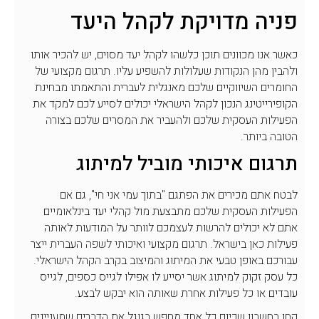
פניה מדויקת לקהל היעד
כאשר אנו מכוונים תוכן כלשהו לקהל יעד מסוים, יש להכיר אותו
ולהבין מהן הנקודות שעלולות להשפיע עליו. תרגום מקצועי של
החומרים השיווקיים שלכם מאנגלית לעברית והתאמתו מבחינת
הקופירייטינג הנכון לקהל הישראלי יכולים לסייע לכם למקד את
הפעילות העסקית שלכם ולהעביר את המסרים שלכם בצורה
הטובה ביותר.
תרגום איכותי מוביל למיתוג
לבטח אתם מכירים את הפתגם "בתוך עמי אני חי", גם אם
הפעילות העסקית שלכם מתבצעת מול קהלי יעד בינלאומיים
אתם לא יכולים להרשות לעצמכם לוותר על המודעות לאותה
פעילות כאן בישראל. תרגום מקצועי ואיכותי לשפה העברית ייצר
עבורכם באופן טבעי את המיתוג והמיצוב בקרב הקהל הישראלי.
כל עסק זקוק למיתוג אשר יסייע לו אפילו לגייס כספים, לגייס
עובדים או כל פעילות אחרת שאותה הוא יבקש לבצע.
קחו בחשבון שכיום כל אחד מחפש בגוגל את הדברים שמעניינים