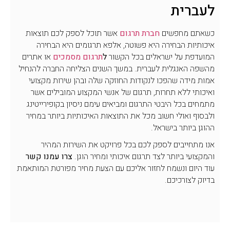
לעברית
כשאתם מחפשים
חברת תרגום
אשר תוכל לספק לכם תוצאות
איכותיות הבחירה היא פשוטה, אלפא תרגומים היא הבחירה
המועדפת על ישראלים בכל הקשור
ל
תרגום מסמכים
או אתרים
מהשפה האנגלית לעברית. במשך השנים הצליחה החברה להנחיל
אמות מידה שהפכו לנקודות החוזקה שלה ובהן שירות מקצועי
ואיכותי ללא תחרות, תרגום של אנשי המקצוע המובילים אשר
מתמחים בכל היבטי התרגום ומביאים עימם ניסיון בקופירייטינג
ולבסוף ואולי חשוב מכל את התוצאות האיכותיות ביותר במחיר
ההוגן ביותר בישראל.
אנו מתחייבים לספק לכם בכל פרויקט את השירות המהיר
והמקצועי ביותר לצד תרגום איכותי ומחיר הוגן.
צרו עמנו קשר
עוד היום ונשמח לחזור אליכם עם הצעת מחיר מפורטת המותאמת
בדיוק לצורכיכם.