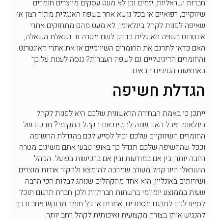
חברות ישראליות, יזמים וכן לא מעט עסקים מייצרים חומרים
שיווקיים, רפואיים או בכל נושא אחר בשפה האנגלית מתוך רצון או
שאיפה לפנות לקהל בינלאומי, לא מעט מהם מתחזקים אתרי
אינטרנט בשפה האנגלית בדיוק לשם מטרה זו. נשאלת השאלה,
האם כדאי לתרגם את החומרים השיווקיים או את אתרי האינטרנט
והחומרים הדיגיטליים גם לשפה העברית? ננסה לענות על כך
באמצעות הטיפים הבאים:
הגדלת חשיפה
ייתכן כי באמת הבחירה הראשונית שלכם היא לפנות לקהל
בינלאומי אבל האם שווה להזניח את הקהל המקומי? תרגום של
החומרים השיווקיים שלכם יכול לסייע לכם בהגדלת החשיפה
וככל שהחשיפה שלכם תגדל כך באופן טבעי אתם משיגים מטרה
רחבה יותר, בין אם במודעות ובין אם ברכישות בפועל. הקהל
הישראלי הינו קהל מעורב שמרבה להימצא ולחקור אודות מוצרים
ושירותים באונליין, הוא אחד מהקהלים שנוהג לבלות הכי הרבה
שעות בממוצע יומיומי ברשתות חברתיות ולכן חברת תרגום תוכל
לסייע לכם לתרגם מסמכים, אתרים או כל חומר מבוקש אחר ובכך
להנגיש אותו בצורה מקצועית ואיכותית לקהל רחב יותר.